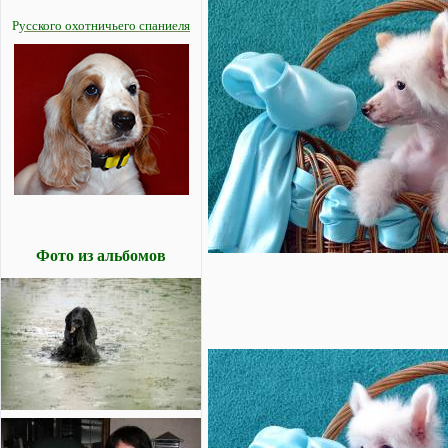
Р
усского охотничьего спаниеля
Фото из альбомов