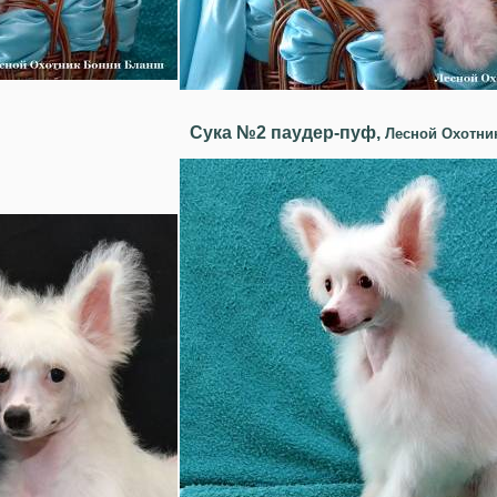
Сука №2 паудер-пуф,
Лесной Охотни