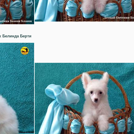
к Белинда Берти