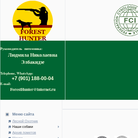
Руководитель питомника:
Людмила Николаевна
Элбакидзе
Telephone, WhatsApp:
+7 (901) 188-00-04
E-mail:
ForestHunter@internet.ru
Меню сайта
Лесной Охотник
Наши собаки
Архив пометов