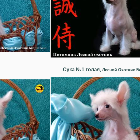
Сука №1 голая,
Лесной Охотник Б