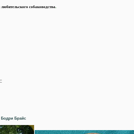
я любительского собаководства
.
СС
 Бодри Брайс