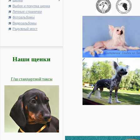
Щенки
Выбор и покупка щенка
Личные странички
Фотоальбомы
Видеоальбомы
Радужный мост
Наши щенки
Г/ш стандартной таксы