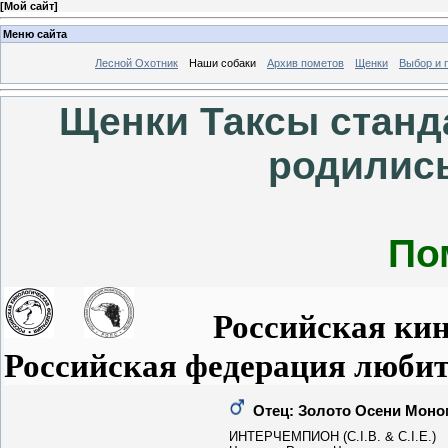
[
Мой сайт
]
Меню сайта
Лесной Охотник
Наши собаки
Архив пометов
Щенки
Выбор и 
Щенки Таксы станд
родились
По
Российская кинол
Российская федерация любит
Отец: Золото Осени Моно
ИНТЕРЧЕМПИОН (C.I.B. & C.I.E.)