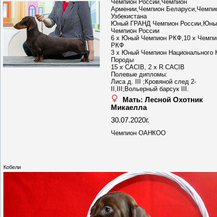
Чемпион России,Чемпион
Армении,Чемпион Беларуси,Чемпи
Узбекистана
Юный ГРАНД Чемпион России,Юны
Чемпион России
6 х Юный Чемпион РКФ,10 х Чемпи
РКФ
3 х Юный Чемпион Национального 
Породы
15 х CACIB, 2 х R.CACIB
Полевые дипломы:
Лиса д. III ;Кровяной след 2-
II,III;Вольерный барсук III.
Мать: Лесной Охотник
Микаелла
30.07.2020г.
Чемпион ОАНКОО
Кобели