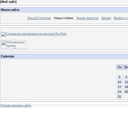
[
Мой сайт
]
Меню сайта
Лесной Охотник
Наши собаки
Архив пометов
Щенки
Выбор и 
Calendar
Пн
Вт
3
4
10
11
17
18
24
25
31
Полная версия сайта