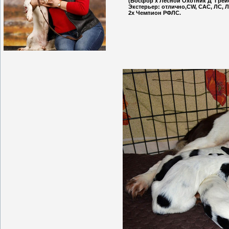
(Босфор х Лесной Охотник Д
'
Грей
Экстерьер: отлично,CW, CAC, ЛС, 
2х Чемпион РФЛС.