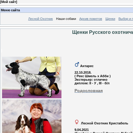
[
Мой сайт
]
Меню сайта
Лесной Охотник
Наши собаки
Архив пометов
Щенки
Выбор и 
Щенки Русского охотничье
Антарес
22.10.2018.
( Рекс Шмель х Абби )
Экстерьер: отлично
диплом: II - У , III - б/л
Родословная
Лесной Охотник Кристабель
9.04.2021