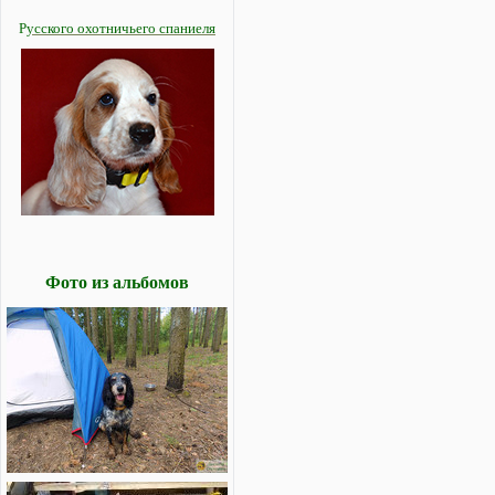
Р
усского охотничьего спаниеля
Фото из альбомов