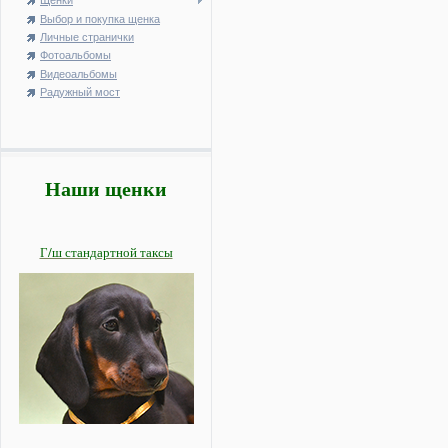
Щенки
Выбор и покупка щенка
Личные странички
Фотоальбомы
Видеоальбомы
Радужный мост
Наши щенки
Г/ш стандартной таксы