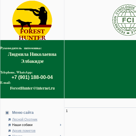
Руководитель питомника:
Людмила Николаевна
Элбакидзе
Telephone, WhatsApp:
+7 (901) 188-00-04
E-mail:
ForestHunter@internet.ru
1
Меню сайта
Лесной Охотник
Наши собаки
Архив пометов