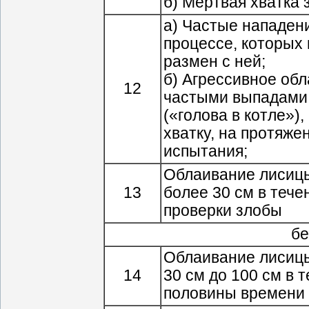
б) Мертвая хватка 
а) Частые нападени
процессе, которых
размен с ней;
б) Агрессивное об
12
частыми выпадами 
(«голова в котле»)
хватку, на протяже
испытания;
Облаивание лисицы
13
более 30 см в тече
проверки злобы
бе
Облаивание лисицы
14
30 см до 100 см в 
половины времени 