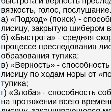
быстрота и верность пресле
вязкость, голос, послушание
а) «Подход» (поиск) - спосо
лисицу, закрытую шибером в
б) «Быстрота» - средняя ско
процессе преследования ли
образования тупика;
в) «Верность» - способность
лисицу по ходам норы от «п
тупика;
г) «Злоба» - способность со
на протяжении всего времен
лисицу, заканчивающееся ме