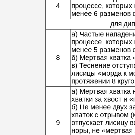
4
процессе, которых
менее 6 разменов 
для дип
а) Частые нападени
процессе, которых
менее 5 разменов с
8
б) Мертвая хватка 
в) Теснение отсту
лисицы «морда к м
протяжении 8 круго
а) Мертвая хватка 
хватки за хвост и «
б) Не менее двух 
хваток с отрывом (
9
отпускает лисицу 
норы, не «мертвая 