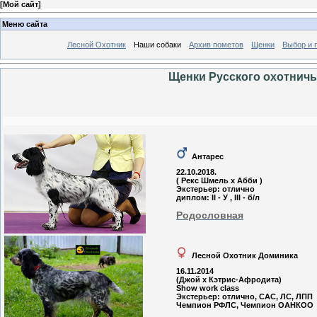
[
Мой сайт
]
Меню сайта
Лесной Охотник
Наши собаки
Архив пометов
Щенки
Выбор и 
Щенки Русского охотничье
Антарес
22.10.2018.
( Рекс Шмель х Абби )
Экстерьер: отлично
диплом: II - У , III - б/л
Родословная
Лесной Охотник Доминика
16.11.2014
(Джой х Кэтрис-Афродита)
Show work class
Экстерьер: отлично, CAC, ЛС, ЛПП
Чемпион РФЛС, Чемпион ОАНКОО