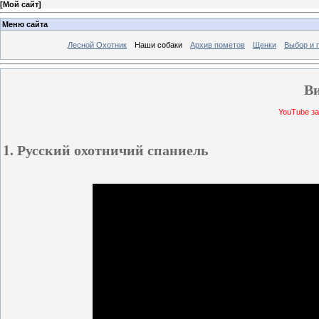
[
Мой сайт
]
Меню сайта
Лесной Охотник
Наши собаки
Архив пометов
Щенки
Выбор и 
В
YouTube за
1. Русский охотничий спаниель