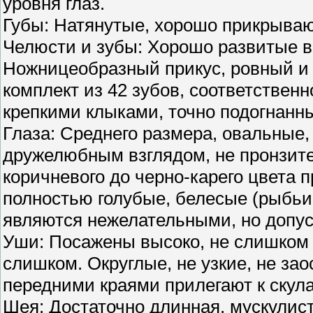
уровня глаз.
Губы: Натянутые, хорошо прикрыва
Челюсти и зубы: Хорошо развитые в
Ножницеобразный прикус, ровный и
комплект из 42 зубов, соответственн
крепкими клыками, точно подогнанны
Глаза: Среднего размера, овальные,
дружелюбным взглядом, не пронзит
коричневого до черно-карего цвета 
полностью голубые, белесые (рыбьи
являются нежелательными, но допу
Уши: Посажены высоко, не слишком 
слишком. Округлые, не узкие, не за
передними краями прилегают к скул
Шея: Достаточно длинная, мускулист