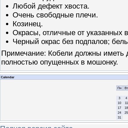
Любой дефект хвоста.
Очень свободные плечи.
Козинец.
Окрасы, отличные от указанных в
Черный окрас без подпалов; белы
Примечание: Кобели должны иметь 
полностью опущенных в мошонку.
Calendar
Пн
Вт
3
4
10
11
17
18
24
25
31