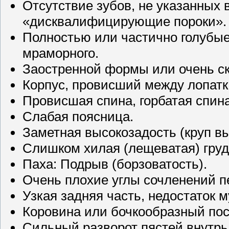
Отсутствие зубов, не указанных 
«дисквалифицирующие пороки».
Полностью или частично голубые
мраморного.
Заостренной формы или очень с
Корпус, провисший между лопатк
Провисшая спина, горбатая спина
Слабая поясница.
Заметная высокозадость (круп вы
Слишком хилая (лещеватая) груд
Паха: Подрыв (борзоватость).
Очень плохие углы сочленений п
Узкая задняя часть, недостаток 
Коровина или бочкообразный пос
Сильный разворот пястей внутрь