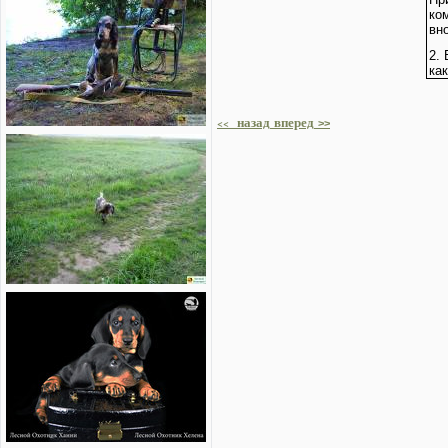
ко
вно
2.
как
назад
вперед
<<
>>