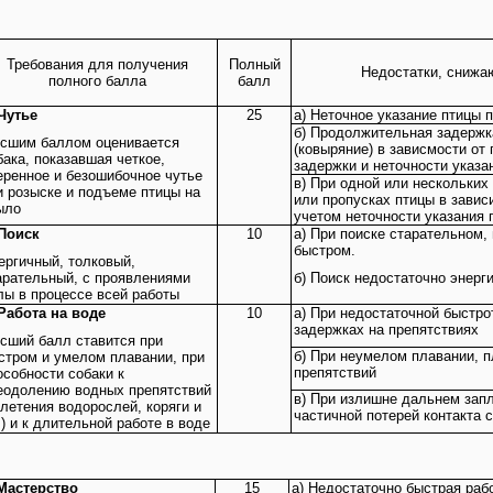
Требования для получения
Полный
Недостатки, снижа
полного балла
балл
 Чутье
25
а) Неточное указание птицы 
б) Продолжительная задержк
сшим баллом оценивается
(ковыряние) в зависмости от
бака, показавшая четкое,
задержки и неточности указа
еренное и безошибочное чутье
в) При одной или нескольких
и розыске и подъеме птицы на
или пропусках птицы в завис
ыло
учетом неточности указания 
 Поиск
10
а) При поиске старательном,
быстром.
ергичный, толковый,
арательный, с проявлениями
б) Поиск недостаточно энерг
лы в процессе всей работы
 Работа на воде
10
а) При недостаточной быстро
задержках на препятствиях
сший балл ставится при
б) При неумелом плавании, 
стром и умелом плавании, при
препятствий
особности собаки к
еодолению водных препятствий
в) При излишне дальнем зап
плетения водорослей, коряги и
частичной потерей контакта 
.) и к длительной работе в воде
 Мастерство
15
а) Недостаточно быстрая раб