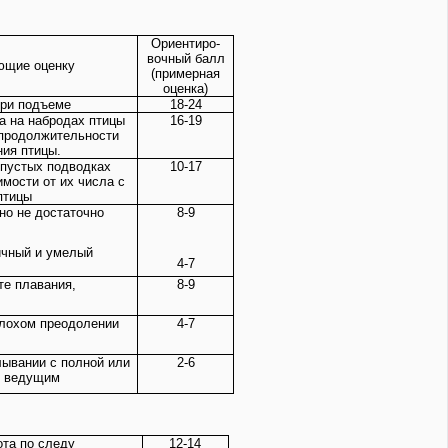
Ориентиро-
вочный балл
ющие оценку
(примерная
оценка)
при подъеме
18-24
а на набродах птицы
16-19
 продолжительности
ния птицы.
 пустых подводках
10-17
имости от их числа с
птицы
 но не достаточно
8-9
ичный и умелый
4-7
те плавания,
8-9
плохом преодолении
4-7
лывании с полной или
2-6
с ведущим
ота по следу
12-14