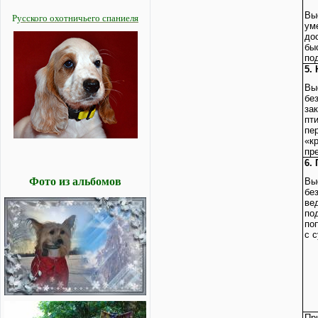
Вы
Р
усского охотничьего спаниеля
ум
до
бы
по
5.
Вы
без
за
пт
пе
«к
пр
6.
Фото из альбомов
Вы
бе
ве
по
по
с 
Пр