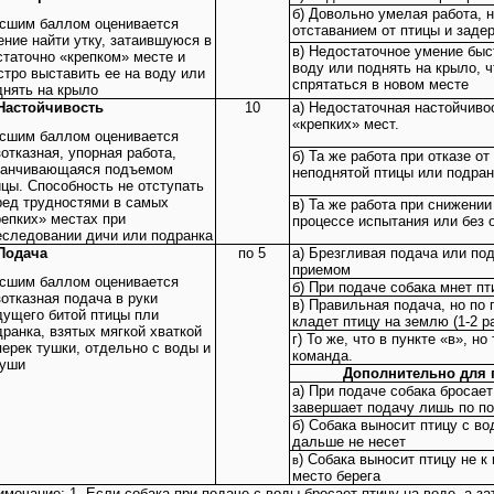
б) Довольно умелая работа, 
сшим баллом оценивается
отставанием от птицы и заде
ение найти утку, затаившуюся в
в) Недостаточное умение быс
статочно «крепком» месте и
воду или поднять на крыло, ч
стро выставить ее на воду или
спрятаться в новом месте
днять на крыло
 Настойчивость
10
а) Недостаточная настойчиво
«крепких» мест.
сшим баллом оценивается
отказная, упорная работа,
б) Та же работа при отказе о
канчивающаяся подъемом
неподнятой птицы или подран
ицы. Способность не отступать
ред трудностями в самых
в) Та же работа при снижении
репких» местах при
процессе испытания или без 
еследовании дичи или подранка
 Подача
по 5
а) Брезгливая подача или по
приемом
сшим баллом оценивается
б) При подаче собака мнет пти
зотказная подача в руки
в) Правильная подача, но по
дущего битой птицы пли
кладет птицу на землю (1-2 ра
дранка, взятых мягкой хваткой
г) То же, что в пункте «в», н
перек тушки, отдельно с воды и
команда.
суши
Дополнительно для 
а) При подаче собака бросает
завершает подачу лишь по п
б) Собака выносит птицу с во
дальше не несет
) Собака выносит птицу не к
в
место берега
имечание: 1. Если собака при подаче с воды бросает птицу на воде, а за