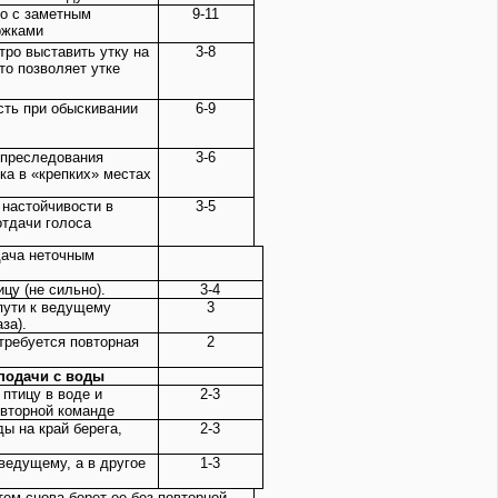
но с заметным
9-11
ржками
тро выставить утку на
3-8
то позволяет утке
сть при обыскивании
6-9
т преследования
3-6
ка в «крепких» местах
 настойчивости в
3-5
отдачи голоса
дача неточным
цу (не сильно).
3-4
 пути к ведущему
3
за).
о требуется повторная
2
подачи с воды
 птицу в воде и
2-3
овторной команде
ды на край берега,
2-3
 ведущему, а в другое
1-3
тем снова берет ее без повторной