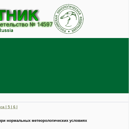
са |
5 |
6 |
 при нормальных метеорологических условиях