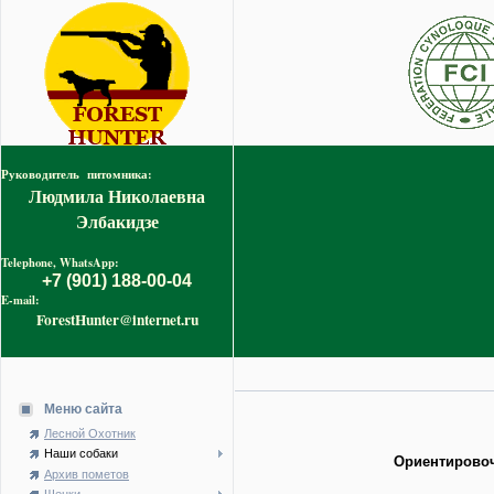
Руководитель питомника:
Людмила Николаевна
Элбакидзе
Telephone, WhatsApp:
+7 (901) 188-00-04
E-mail:
ForestHunter@internet.ru
Меню сайта
Лесной Охотник
Наши собаки
Ориентировоч
Архив пометов