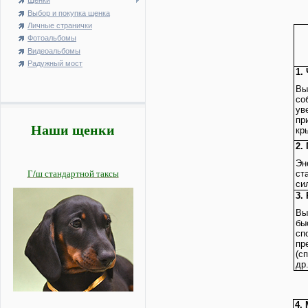
Щенки
Выбор и покупка щенка
Личные странички
Фотоальбомы
Видеоальбомы
Радужный мост
1.
Вы
со
ув
пр
Наши щенки
кр
2.
Эн
Г/ш стандартной таксы
ст
си
3.
Вы
бы
сп
пр
(с
др
4.