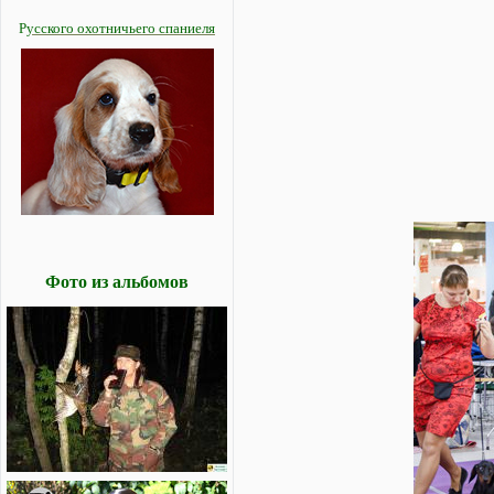
Р
усского охотничьего спаниеля
Фото из альбомов