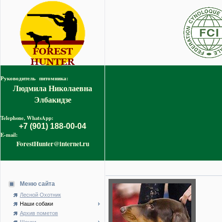
Руководитель питомника:
Людмила Николаевна
Элбакидзе
Telephone, WhatsApp:
+7 (901) 188-00-04
E-mail:
ForestHunter@internet.ru
Меню сайта
Лесной Охотник
Наши собаки
Архив пометов