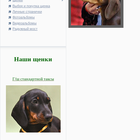
Щенки
Выбор и покупка щенка
Личные странички
Фотоальбомы
Видеоальбомы
Радужный мост
Наши щенки
Г/ш стандартной таксы