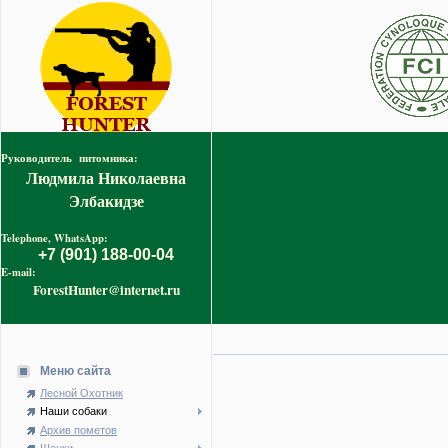
Руководитель питомника:
Людмила Николаевна
Элбакидзе
Telephone, WhatsApp:
+7 (901) 188-00-04
E-mail:
ForestHunter@internet.ru
Меню сайта
Лесной Охотник
Наши собаки
Архив пометов