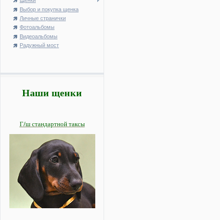
Щенки
Выбор и покупка щенка
Личные странички
Фотоальбомы
Видеоальбомы
Радужный мост
Наши щенки
Г/ш стандартной таксы