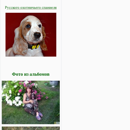
Р
усского охотничьего спаниеля
Фото из альбомов