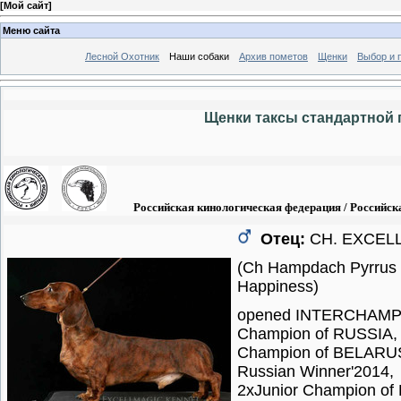
[
Мой сайт
]
Меню сайта
Лесной Охотник
Наши собаки
Архив пометов
Щенки
Выбор и 
Щенки таксы стандартной г
Российская кинологическая федерация / Российска
Отец:
CH. EXCEL
(Ch Hampdach Pyrrus 
Happiness)
opened INTERCHAMPI
Champion of RUSSIA,
Champion of BELARU
Russian Winner'2014,
2xJunior Champion of 