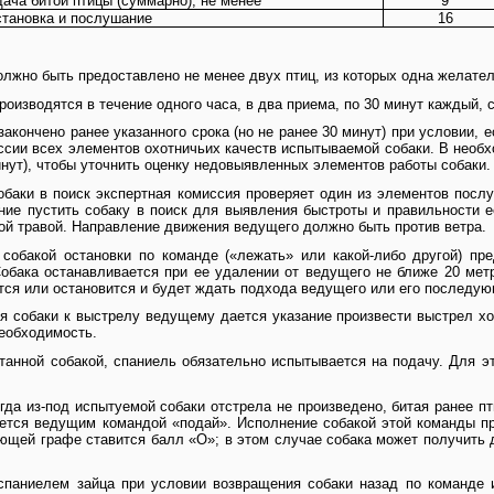
ача битой птицы (суммарно), не менее
9
тановка и послушание
16
олжно быть предоставлено не менее двух птиц, из которых одна желате
роизводятся в течение одного часа, в два приема, по 30 минут каждый,
акончено ранее указанного срока (но не ранее 30 минут) при условии, 
ссии всех элементов охотничьих качеств испытываемой собаки. В необ
инут), чтобы уточнить оценку недовыявленных элементов работы собаки.
обаки в поиск экспертная комиссия проверяет один из элементов посл
ие пустить собаку в поиск для выявления быстроты и правильности е
кой травой. Направление движения ведущего должно быть против ветра.
 собакой остановки по команде («лежать» или какой-либо другой) пр
Собака останавливается при ее удалении от ведущего не ближе 20 метр
тся или остановится и будет ждать подхода ведущего или его последу
я собаки к выстрелу ведущему дается указание произвести выстрел хо
необходимость.
отанной собакой, спаниель обязательно испытывается на подачу. Для э
да из-под испытуемой собаки отстрела не произведено, битая ранее пт
ется ведущим командой «подай». Исполнение собакой этой команды про
ющей графе ставится балл «О»; в этом случае собака может получить д
спаниелем зайца при условии возвращения собаки назад по команде и