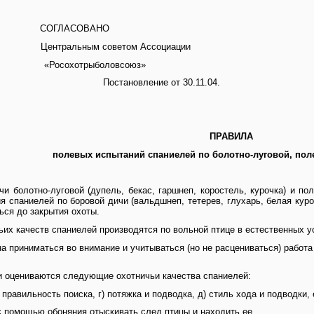
СОГЛАСОВАНО
Центральным советом Ассоциации
«Росохотрыболовсоюз»
Постановление от 30.11.04.
ПРАВИЛА
полевых испытаний спаниелей по болотно-луговой, пол
и болотно-луговой (дупель, бекас, гаршнеп, коростель, курочка) и пол
я спаниелей по боровой дичи (вальдшнеп, тетерев, глухарь, белая куро
ься до закрытия охоты.
ьих качеств спаниелей производятся по вольной птице в естественных у
а приниматься во внимание и учитываться (но не расцениваться) работа 
и оцениваются следующие охотничьи качества спаниелей:
в) правильность поиска, г) потяжка и подводка, д) стиль хода и подводки,
 с помощью обоняния отыскивать след птицы и находить ее.