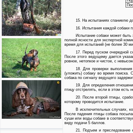
Под
Пос
15. На испытаниях спаниелю д
16. Испытания каждой собаки п
Испытание собаки может быть з
полной ясности для экспертной коми
время для испытаний (не более 30 м
17. Перед пуском очередной с
После этого ведущему дается указан
ровное, нетопкое и чистое, с невысо
18. Для проверки выполнения
(уложить) собаку во время поиска. 
собака по сигналу ведущего задержи
19. Для определения отношени
птицу отстрелять, если в этом есть 
20. После второй птицы, сраб
которому проводится испытание.
В исключительных случаях, ког
После падения птицы собака посыла
суши или воды собаке в соответству
виду подачи 5 баллов.
21. Подъем и преследование 