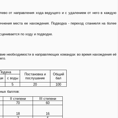
влево от направления хода ведущего и с удалением от него в каждую
очнения места ее нахождения. Подводка - переход спаниеля на более
асценивается по ходу и подводке.
ствие необходимости в направляющих командах во время нахождения её
его.
Подача
Постановка и
Общий
ши
с воды
послушание
бал
5
20
100
ных баллов:
II степени
III степени
70
60
18
16