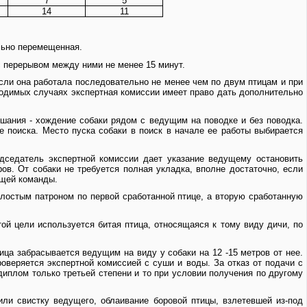
7
5
14
11
льно перемещенная.
 с перерывом между ними не менее 15 минут.
если она работала последовательно не менее чем по двум птицам и при
ходимых случаях экспертная комиссии имеет право дать дополнительно
ушания - хождение собаки рядом с ведущим на поводке и без поводка.
е поиска. Место пуска собаки в поиск в начале ее работы выбирается
едседатель экспертной комиссии дает указание ведущему остановить
ов. От собаки не требуется полная укладка, вполне достаточно, если
ющей команды.
лостым патроном по первой сработанной птице, а вторую сработанную
той цели используется битая птица, относящаяся к тому виду дичи, по
ица забрасывается ведущим на виду у собаки на 12 -15 метров от нее.
веряется экспертной комиссией с суши и воды. За отказ от подачи с
иплом только третьей степени и то при условии получения по другому
ли свистку ведущего, облаивание боровой птицы, взлетевшей из-под