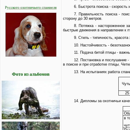
6. Быстрота поиска - скорость 
Р
усского охотничьего спаниеля
7. Правильность поиска - пои
сторону до 30 метров.
8. Потяжка - настороженное з
быстрые движения в направлении к п
9. Стиль - типичность, красота
10. Настойчивость - безотказно
11. Подача битой птицы - важн
12. Постановка и послушание 
в поиске и при отработке птицы. Чет
13. На испытаниях работа спа
Фото из альбомов
Чут
25
14. Дипломы за охотничьи кач
Общ
в т
чут