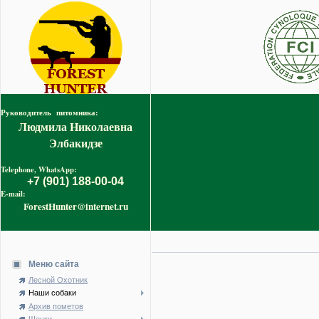
Руководитель питомника:
Людмила Николаевна
Элбакидзе
Telephone, WhatsApp:
+7 (901) 188-00-04
E-mail:
ForestHunter@internet.ru
Меню сайта
Лесной Охотник
Наши собаки
Архив пометов