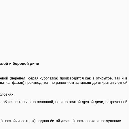
евой и боровой дичи
евой (перепел, серая куропатка) производятся как в открытое, так и в
патка, фазан) производятся не ранее чем за месяц до открытия летней
словиях.
собаки не только по основной, но и по всякой другой дичи, встреченной
 е) настойчивость, ж) подача битой дичи, з) постановка и послушание.