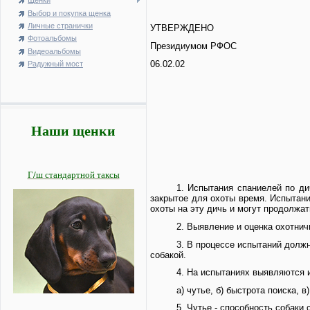
Щенки
Выбор и покупка щенка
Личные странички
УТВЕРЖДЕНО
Фотоальбомы
Президиумом РФОС
Видеоальбомы
06.02.02
Радужный мост
Наши щенки
Г/ш стандартной таксы
1. Испытания спаниелей по дич
закрытое для охоты время. Испытани
охоты на эту дичь и могут продолжат
2. Выявление и оценка охотнич
3. В процессе испытаний должн
собакой.
4. На испытаниях выявляются 
а) чутье, б) быстрота поиска, 
5. Чутье - способность собаки