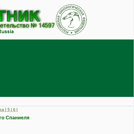
а |
5 |
6 |
го Спаниеля