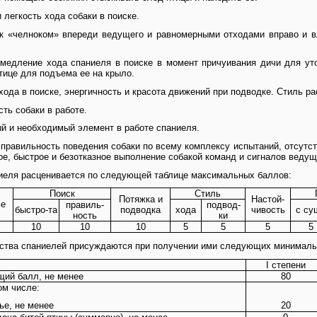
и легкость хода собаки в поиске.
ск «челноком» впереди ведущего и равномерными отходами вправо и 
амедление хода спаниеля в поиске в момент причуивания дичи для ут
тице для подъема ее на крыло.
 хода в поиске, энергичность и красота движений при подводке. Стиль р
сть собаки в работе.
ый и необходимый элемент в работе спаниеля.
- правильность поведения собаки по всему комплексу испытаний, отсут
кое, быстрое и безотказное выполнение собакой команд и сигналов ведущ
ниеля расценивается по следующей таблице максимальных баллов:
Поиск
Стиль
Потяжка и
Настой-
ье
правиль-
подвод-
быстро-та
подводка
хода
чивость
с су
ность
ки
10
10
10
5
5
5
5
ества спаниелей присуждаются при получении ими следующих минималь
I степени
ий балл, не менее
80
ом числе:
ье, не менее
20