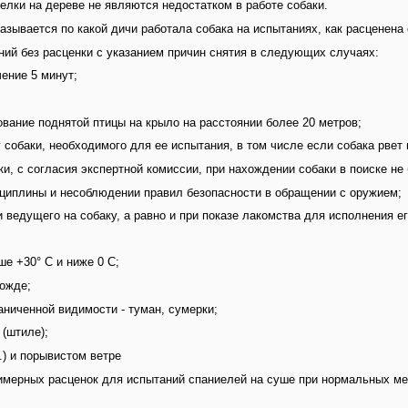
белки на дереве не являются недостатком в работе собаки.
зывается по какой дичи работала собака на испытаниях, как расценена
ний без расценки с указанием причин снятия в следующих случаях:
чение 5 минут;
дование поднятой птицы на крыло на расстоянии более 20 метров;
у собаки, необходимого для ее испытания, в том числе если собака рвет 
и, с согласия экспертной комиссии, при нахождении собаки в поиске не 
циплины и несоблюдении правил безопасности в обращении с оружием;
 ведущего на собаку, а равно и при показе лакомства для исполнения ег
ше +30° С и ниже 0 С;
дожде;
аниченной видимости - туман, сумерки;
 (штиле);
.) и порывистом ветре
имерных расценок для испытаний спаниелей на суше при нормальных ме