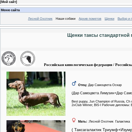
[
Мой сайт
]
Меню сайта
Лесной Охотник
Наши собаки
Архив пометов
Щенки
Выбор и 
Щенки таксы стандартной г
Российская кинологическая федерация / Российска
Отец:
Дар Самоцвета Оскар
(Дар Самоцвета Лимузин+Дар Само
Best puppy, Jun Champion of Russia, Ch o
2xClub Winner, BIS-I Рабочие дипломы:
Мать:
:Лесной Охотник Галактика
( Таксагалактик Триумф+Изум