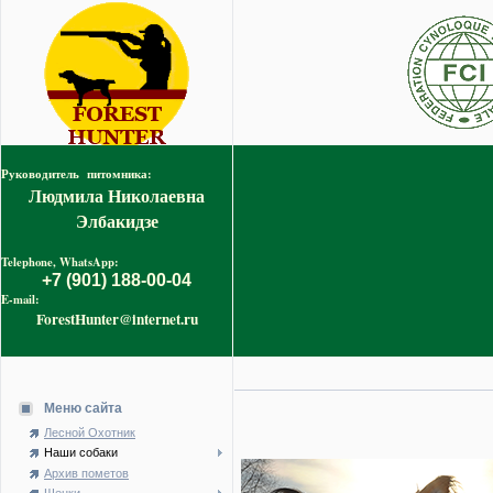
Руководитель питомника:
Людмила Николаевна
Элбакидзе
Telephone, WhatsApp:
+7 (901) 188-00-04
E-mail:
ForestHunter@internet.ru
Меню сайта
Лесной Охотник
Наши собаки
Архив пометов