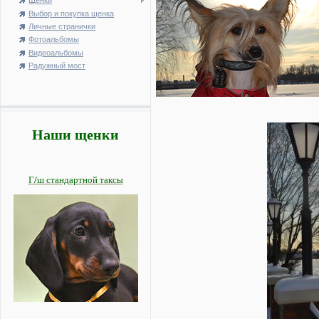
Щенки
Выбор и покупка щенка
Личные странички
Фотоальбомы
Видеоальбомы
Радужный мост
Наши щенки
Г/ш стандартной таксы