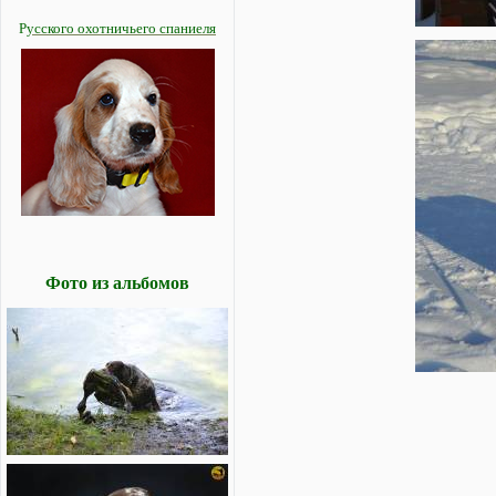
Р
усского охотничьего спаниеля
Фото из альбомов