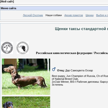
[
Мой сайт
]
Меню сайта
Лесной Охотник
Наши собаки
Архив пометов
Щенки
Выбор и 
Щенки таксы стандартной г
Российская кинологическая федерация / Российска
Отец:
Дар Самоцвета Оскар
Best puppy, Jun Champion of Russia, Ch of Rus
of National Breed Club,
2xClub Winner, BIS-I Рабочие дипломы: Барсу
3степень