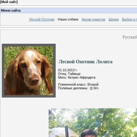
[
Мой сайт
]
Меню сайта
Лесной Охотник
Наши собаки
Архив пометов
Щенки
Выбор и 
Русски
Лесной Охотник Лолита
01.10.2013 г.
Отец: Таймыр
Мать: Кетрис-Афродита
Племенной класс: Второй
Полевые дипломы: ||| б/л