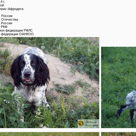
4 г.
жой
трис-Афродита
 России
 Отечества
 России
 РКФ
ион федерации РФЛС
 федерации ОАНКОО