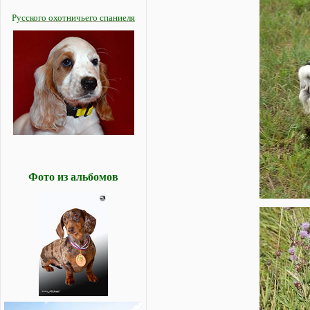
Р
усского охотничьего спаниеля
Фото из альбомов