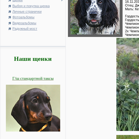
Щенки
16.11.201
Отец: Д
Выбор и покупка щенка
Мать: Ке
Личные странички
Гордость
Фотоальбомы
Гордость
Видеоальбомы
Чемпион
Чемпион
Радужный мост
2х Чемп
Чемпион
Наши щенки
Г/ш стандартной таксы