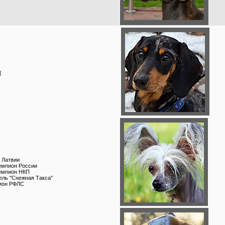
и
 Латвии
мпион России
мпион НКП
ль "Снежная Такса"
ион РФЛС