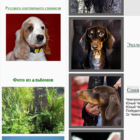
Р
усского охотничьего спаниеля
Эшл
Фото из альбомов
Соня
Чемпион
Юный Че
Юный Че
Победите
2х Чемп