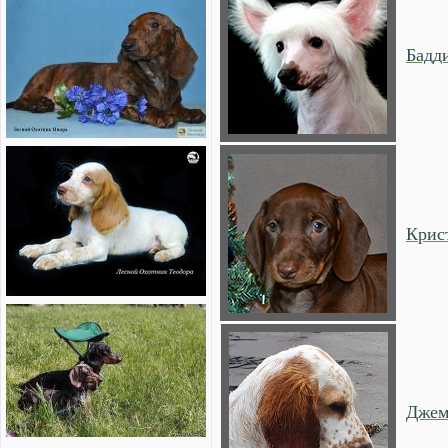
Бадд
Крис
Дже