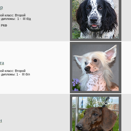
ор
й класс: Второй
дипломы: 1 - III б/д
 РКФ
та
й класс: Второй
дипломы: 1 - III б/л
н