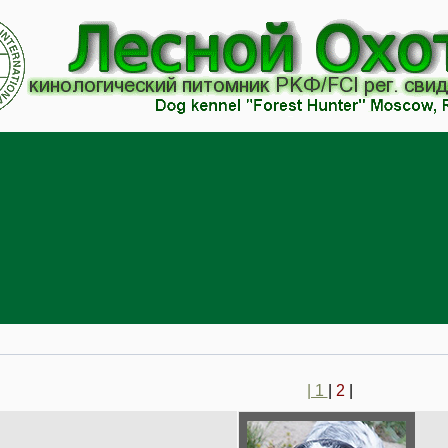
| 1
|
2
|