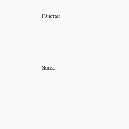
Юнатан
Яшма