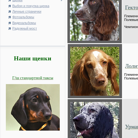
Щенки
Гект
Выбор и покупка щенка
Личные странички
Племенно
Фотоальбомы
Полевые 
Видеоальбомы
Чемпион
Радужный мост
Наши щенки
Лоли
Племенно
Г/ш стандартной таксы
Полевые 
Урма