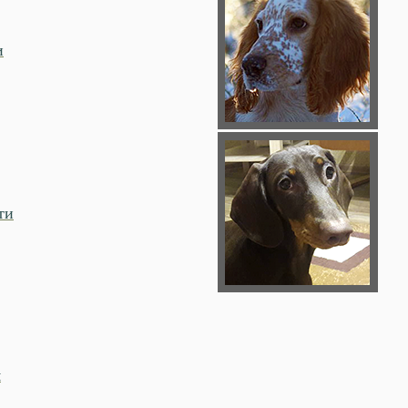
и
ти
м